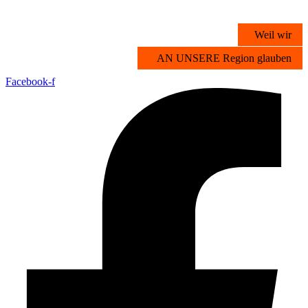
Zum
Inhalt
Weil wir
springen
AN UNSERE Region glauben
Facebook-f
Übersicht
Stichwortsuche
Vorteilsangebote
Partner werden