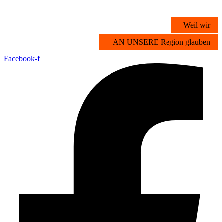
Zum
Inhalt
Weil wir
springen
AN UNSERE Region glauben
Facebook-f
Übersicht
Stichwortsuche
Vorteilsangebote
Partner werden