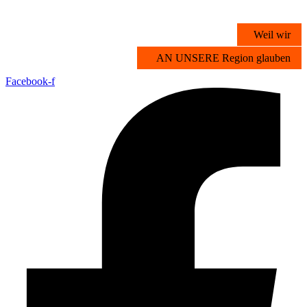
Zum
Inhalt
Weil wir
springen
AN UNSERE Region glauben
Facebook-f
Übersicht
Stichwortsuche
Vorteilsangebote
Partner werden