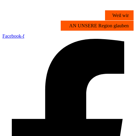
Zum
Inhalt
Weil wir
springen
AN UNSERE Region glauben
Facebook-f
Übersicht
Stichwortsuche
Vorteilsangebote
Partner werden