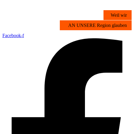
Zum
Inhalt
Weil wir
springen
AN UNSERE Region glauben
Facebook-f
Übersicht
Stichwortsuche
Vorteilsangebote
Partner werden