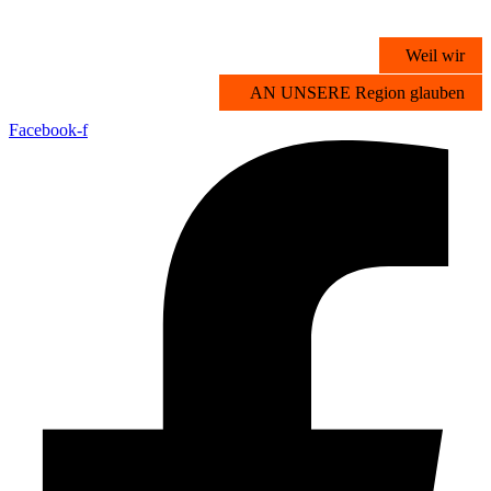
Zum
Inhalt
Weil wir
springen
AN UNSERE Region glauben
Facebook-f
Übersicht
Stichwortsuche
Vorteilsangebote
Partner werden