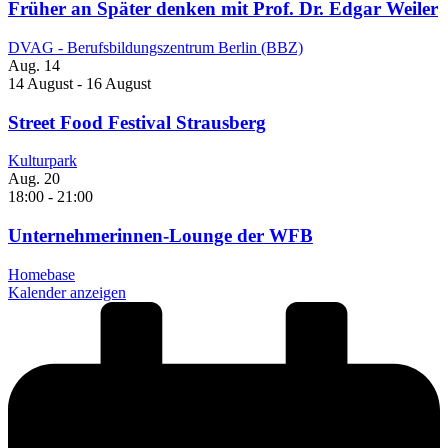
Früher an Später denken mit Prof. Dr. Edgar Weiler
DVAG - Berufsbildungszentrum Berlin (BBZ)
Aug.
14
14 August
-
16 August
Street Food Festival Strausberg
Kulturpark
Aug.
20
18:00
-
21:00
Unternehmerinnen-Lounge der WFB
Homebase
Kalender anzeigen