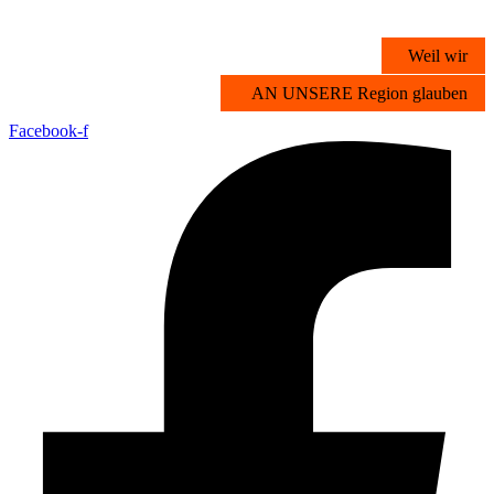
Zum
Inhalt
Weil wir
springen
AN UNSERE Region glauben
Facebook-f
Übersicht
Stichwortsuche
Vorteilsangebote
Partner werden