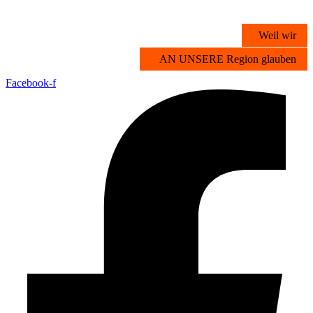
Zum
Inhalt
Weil wir
springen
AN UNSERE Region glauben
Facebook-f
Übersicht
Stichwortsuche
Vorteilsangebote
Partner werden