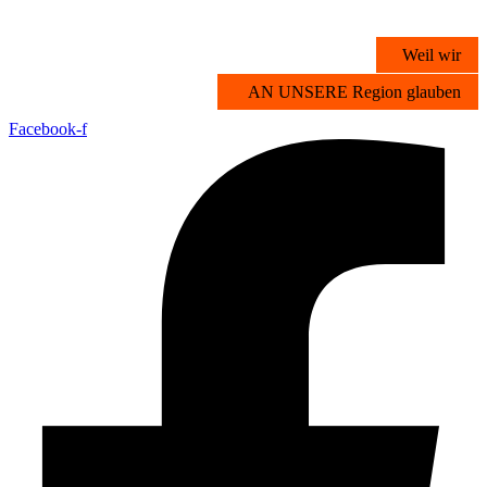
Zum
Inhalt
Weil wir
springen
AN UNSERE Region glauben
Facebook-f
Übersicht
Stichwortsuche
Vorteilsangebote
Partner werden