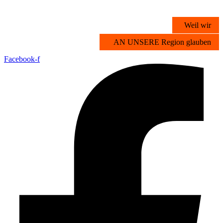
Zum
Inhalt
Weil wir
springen
AN UNSERE Region glauben
Facebook-f
Übersicht
Stichwortsuche
Vorteilsangebote
Partner werden