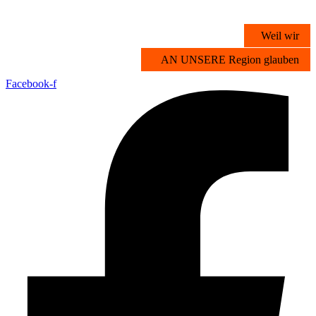
Zum
Inhalt
Weil wir
springen
AN UNSERE Region glauben
Facebook-f
Übersicht
Stichwortsuche
Vorteilsangebote
Partner werden