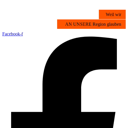
Zum
Inhalt
Weil wir
springen
AN UNSERE Region glauben
Facebook-f
Übersicht
Stichwortsuche
Vorteilsangebote
Partner werden