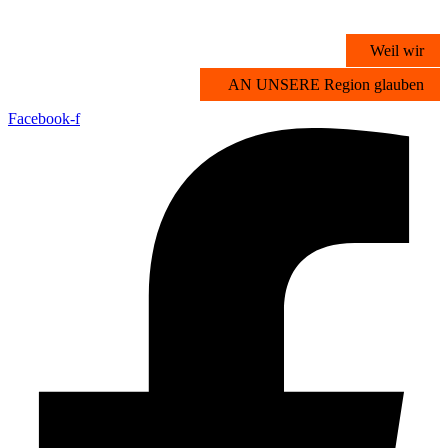
Zum
Inhalt
Weil wir
springen
AN UNSERE Region glauben
Facebook-f
Übersicht
Stichwortsuche
Vorteilsangebote
Partner werden