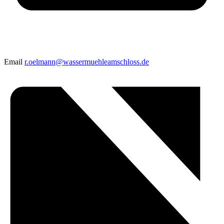
Email
r.oelmann@wassermuehleamschloss.de