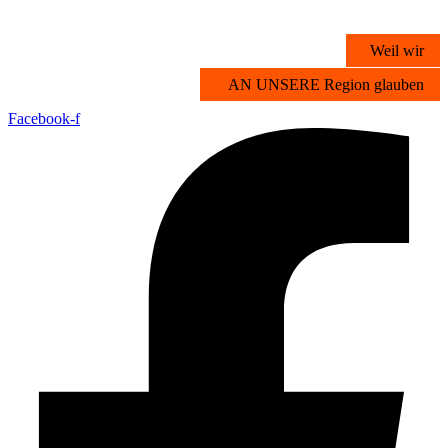
Zum
Inhalt
Weil wir
springen
AN UNSERE Region glauben
Facebook-f
Übersicht
Stichwortsuche
Vorteilsangebote
Partner werden