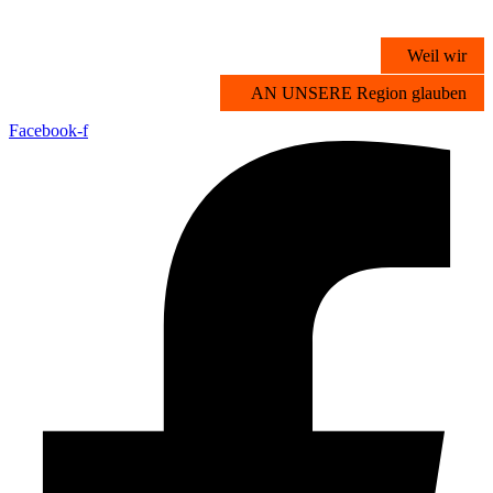
Zum
Inhalt
Weil wir
springen
AN UNSERE Region glauben
Facebook-f
Übersicht
Stichwortsuche
Vorteilsangebote
Partner werden